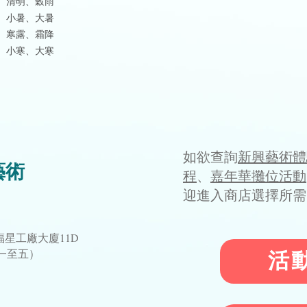
、清明、穀雨
、小暑、大暑
、寒露、霜降
、小寒、大寒
如欲查詢
新興藝術體
藝術
程
、
嘉年華攤位活動
迎進入商店選擇所需
星工廠大廈11D
星期一至五）
活