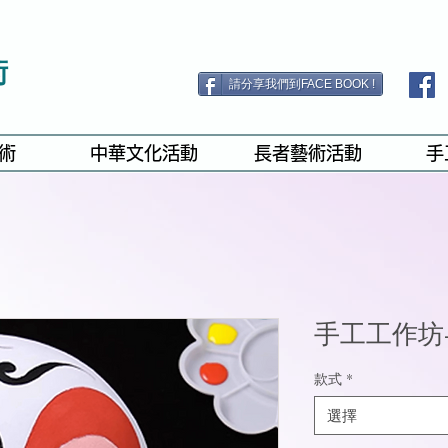
術
請分享我們到FACE BOOK !
術
中華文化活動
長者藝術活動
手
手工工作坊
款式
*
選擇