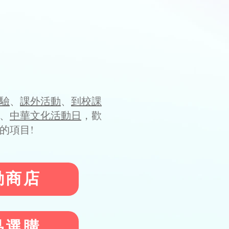
驗
、
課外活動
、
到校課
、
中華文化活動日
，歡
的項目!
動商店
品選購