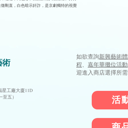
象徵剛直，白色暗示奸詐，是京劇獨特的視覺
如欲查詢
新興藝術體
藝術
程
、
嘉年華攤位活動
迎進入商店選擇所需
星工廠大廈11D
星期一至五）
活
1
商