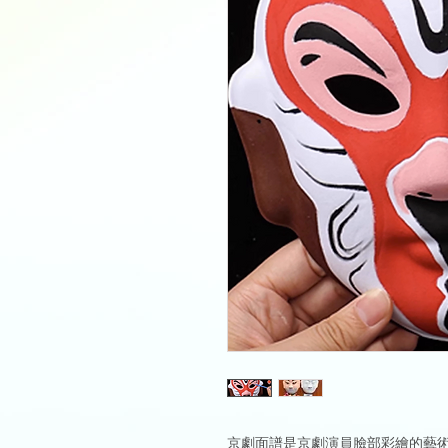
京劇面譜是京劇演員臉部彩繪的藝