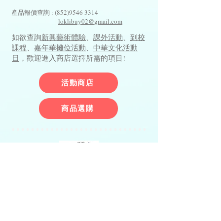
產品報價查詢 :
(852)9546 3314
loklibuy02@gmail.com
如欲查詢
新興藝術體驗
、
課外活動
、
到校
課程
、
嘉年華攤位活動
、
中華文化活動
日
，歡迎進入商店選擇所需的項目!
活動商店
商品選購