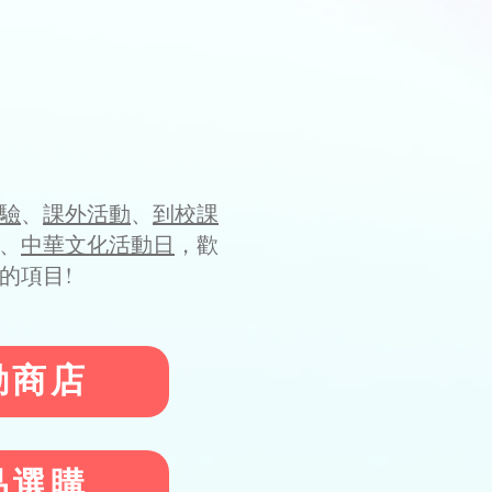
驗
、
課外活動
、
到校課
、
中華文化活動日
，歡
的項目!
動商店
品選購