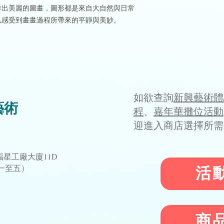
作出美麗的圖畫，圖形都是來自大自然與日常
以感受到畫畫過程所帶來的平靜與美妙。
如欲查詢
新興藝術體
藝術
程
、
嘉年華攤位活動
迎進入商店選擇所需
星工廠大廈11D
星期一至五）
活
1
商
​