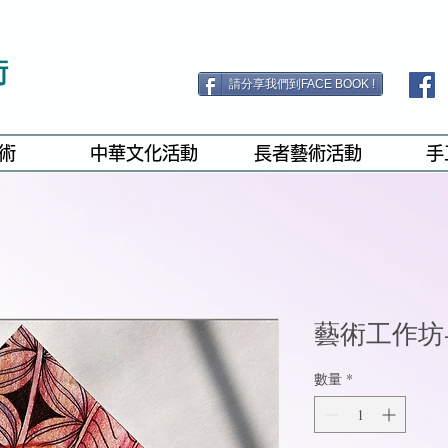
術
請分享我們到FACE BOOK !
術
中華文化活動
長者藝術活動
手
藝術工作坊
數量
*