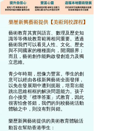
樂歷新興藝術提供【美術到校課程】
藝術教育其實與語言、數理及歷史知
識等等傳統教育範籌相同重要。透過
藝術我們可以看見人性、文化、歷史
與不同國家的種種面向，開濶眼界；
而且，藝術創作能夠啟發創造力及獨
立思維。
青少年時期，想像力豐富。學生的創
意可以經由各樣新興藝術全面發揮，
以免在發展期中遭到扼殺，培育出能
跳出思維框框的解決問題能力。孩子
自小接受「標準答案」式教育，因此
很害怕會答錯，我們的到校藝術活動
體驗之中，則沒有對與錯。
樂歷新興藝術提供的美術教育體驗活
動旨在幫助香港學生：