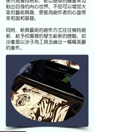
便只需運用粉彩，配以簡單的繪畫來勾
勒出自身的內心世界。不但可以增加大
眾的藝術興趣，更能為創作者的心靈帶
來和諧和寧靜。
同時，新興藝術的創作方式往往獨特創
新，給予校園裡的學生嶄新的體驗。如
沙畫是以沙子為工具去繪出一幅幅美麗
的畫作。