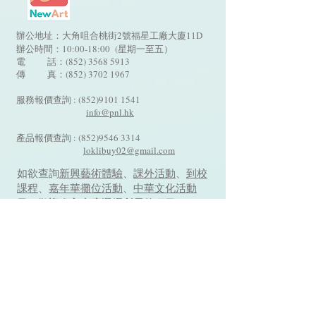
辦公地址：大角咀合桃街2號福星工廠大廈11D
辦公時間：10:00-18:00 (星期一至五）
電 話：(852)
3568 5913
傳 真：(852) 3702 1967
服務報價查詢 :
(852)9101 1541
info@pnl.hk
​
產品報價查詢 :
(852)9546 3314
loklibuy02@gmail.com
如欲查詢
新興藝術體驗
、
課外活動
、
到校
課程
、
嘉年華攤位活動
、
中華文化活動
日
，歡迎進入商店選擇所需的項目!
活動商店
商品選購