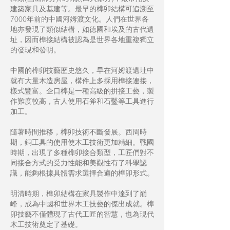
建築家具及基建等。最早的榫卯結構可追溯至
7000年前的中國河姆渡文化。人們在世界各
地亦發現了類似結構，如德國和埃及的古代遺
址，因而榫接結構被認為是世界各地重複獨立
的發現和發明。
中國的榫卯技藝歷史悠久，早在河姆渡遺址中
就有大量木造房屋，構件上多採用榫接連接，
樣式豐富。企口榫是一種高級的拼接工藝，製
作難度較高，古人使用石斧和石鑿等工具進行
加工。
隨著時間推移，榫卯技術不斷發展。西周時
期，銅工具的使用使木工技術更加精細。戰國
時期，出現了多種榫卯接合類型，工匠們對不
同接合方式的受力性能和美觀性有了科學認
識，能夠根據具體需求選擇合適的榫卯形式。
明清時期，榫卯結構在家具製作中達到了巔
峰，成為中國和世界木工技藝的傑出成就。榫
卯技藝不僅體現了古代工匠的智慧，也為現代
木工技術奠定了基礎。