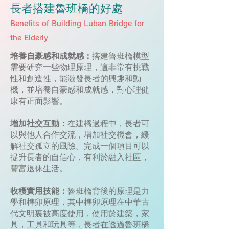
​長者​搭建魯班橋的好處
Benefits of Building Luban Bridge for
the Elderly
培養自豪感和成就感：
搭建魯班橋模型
需要研究一些物理原理，這非常有挑戰
性和創造性，能激發長者的興趣和動
機，並培養自豪感和成就感，對心理健
康有正面影響。
增加社交互動：
在建橋過程中，長者可
以與他人合作交流，增加社交機會，緩
解社交孤立的風險。完成一個項目可以
提升長者的自信心，有利於融入社區，
豐富退休生活。
收穫實用技能：
魯班橋背後的原理是力
學和榫卯原理，其中榫卯原理在中華古
代文明裏被高度使用，使用於建築，家
具，工具和玩具等，長者在透過魯班橋