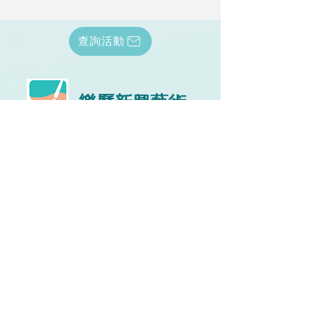
查詢活動
樂歷新興藝術
辦公地址：大角咀合桃街2號福星工廠大廈11D
辦公時間：10:00-18:00 (星期一至五）
電 話：(852)
3568 5913
傳 真：(852) 3702 1967
服務報價查詢 :
(852)9101 1541
info@pnl.hk
​
產品報價查詢 :
(852)9546 3314
loklibuy02@gmail.com
如欲查詢
新興藝術體驗
、
課外活動
、
到校
課程
、
嘉年華攤位活動
、
中華文化活動