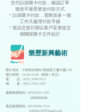
交代以採購卡付款，確認訂單
後恕不接受更改付款方式
* 以採購卡付款，需附加多一個
工作天處理付款手續
* 貨品交貨日期以客戶妥善提交
相關採購卡文件起計
樂歷新興藝術
辦公地址：大角咀合桃街2號福星工廠大廈11D
辦公時間：10:00-18:00 (星期一至五）
電 話：(852)
3568 5913
傳 真：(852) 3702 1967
服務報價查詢 :
(852)9101 1541
info@pnl.hk
​
產品報價查詢 :
(852)9546 3314
loklibuy02@gmail.com