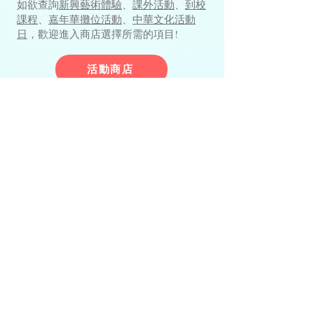
如欲查詢
新興藝術體驗
、
課外活動
、
到校
課程
、
嘉年華攤位活動
、
中華文化活動
日
，歡迎進入商店選擇所需的項目!
活動商店
商品選購