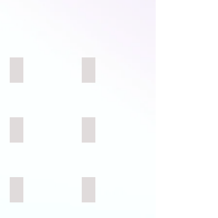
剪綵儀式
活動過程
香港花式足球員-施寶盛先生
PNL創辦人-黃秋南先生