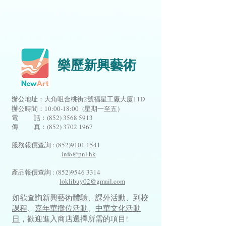
樂歷新興藝術
辦公地址：大角咀合桃街2號福星工廠大廈11D
辦公時間：10:00-18:00 (星期一至五）
電 話：(852)
3568 5913
傳 真：(852) 3702 1967
服務報價查詢 :
(852)9101 1541
info@pnl.hk
​
產品報價查詢 :
(852)9546 3314
loklibuy02@gmail.com
如欲查詢
新興藝術體驗
、
課外活動
、
到校
課程
、
嘉年華攤位活動
、
中華文化活動
日
，歡迎進入商店選擇所需的項目!