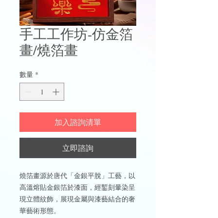
手工工作坊-仿金箔
畫/燒箔畫
數量
*
加入諮詢清單
立即諮詢
燒箔畫源於唐代「金銀平脫」工藝，以
高溫熔貼金銀箔於漆面，經鏨刻暈染呈
現立體紋飾，展現金屬與漆藝結合的奢
華藝術形態。