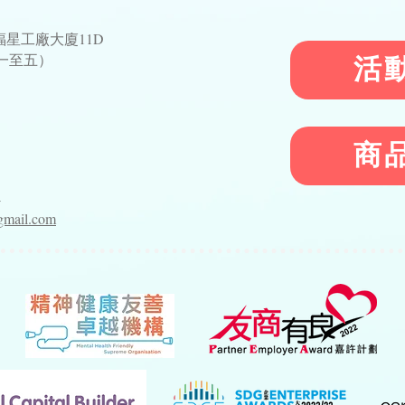
星工廠大廈11D
星期一至五）
活
1
商
​
4
gmail.com