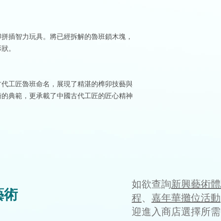
卯拼插智力玩具。將已經拆解的魯班鎖木塊，
形狀。
古代工匠魯班命名，展現了精湛的榫卯技藝與
術的典範，更承載了中國古代工匠的匠心精神
如欲查詢
新興藝術體
藝術
程
、
嘉年華攤位活動
迎進入商店選擇所需