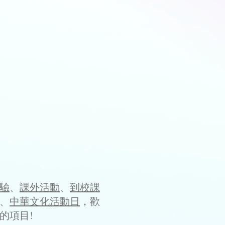
驗
、
課外活動
、
到校課
、
中華文化活動日
，歡
的項目!