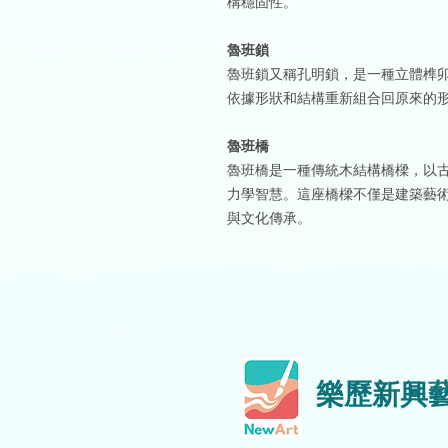
構穩固性。
魯班鎖
魯班鎖又稱孔明鎖，是一種立體榫
依據形狀和結構重新組合回原來的
魯班橋
魯班橋是一種傳統木結構橋樑，以
力學智慧。這座橋樑不僅是建築藝
與文化傳承。
樂歷新興