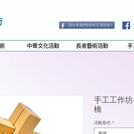
術
請分享我們到FACE BOOK !
術
中華文化活動
長者藝術活動
手
手工工作坊
橋
活動形式
*
選擇