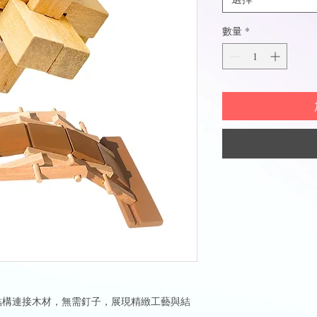
數量
*
結構連接木材，無需釘子，展現精緻工藝與結