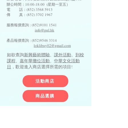
辦公時間：10:00-18:00 (星期一至五）
電 話：(852)
3568 5913
傳 真：(852) 3702 1967
服務報價查詢 :
(852)9101 1541
info@pnl.hk
​
產品報價查詢 :
(852)9546 3314
loklibuy02@gmail.com
如欲查詢
新興藝術體驗
、
課外活動
、
到校
課程
、
嘉年華攤位活動
、
中華文化活動
日
，歡迎進入商店選擇所需的項目!
活動商店
商品選購